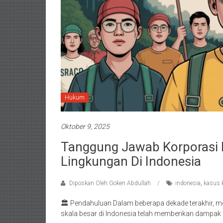
Hukum
Oktober 9, 2025
Tanggung Jawab Korporasi 
Lingkungan Di Indonesia
Diposkan Oleh:Goken Abdullah
indonesia
,
kasus 
🏛️ Pendahuluan Dalam beberapa dekade terakhir, m
skala besar di Indonesia telah memberikan dampak s