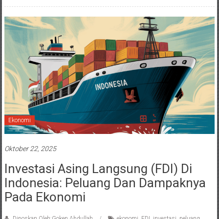
Ekonomi
Oktober 22, 2025
Investasi Asing Langsung (FDI) Di
Indonesia: Peluang Dan Dampaknya
Pada Ekonomi
Diposkan Oleh:Goken Abdullah
ekonomi
,
FDI
,
investasi
,
peluang