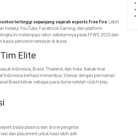
nonton tertinggi sepanjang sejarah esports Free Fire
. Lebih
n melalui YouTube, Facebook Gaming, dan platform
n. Angka ini melampaui rekor sebelumnya pada FFWS 2023 dan
 basis penonton terbesar di dunia.
Tim Elite
masuk Indonesia, Brasil, Thailand, dan India. Babak final
asal Indonesia berhasil menembus 3 besar dengan permainan
sal Brasil keluar sebagai juara dunia setelah clutch play
si
eperti badai plasma dan drone pengintai.
i dan placement untuk hasil lebih adil.