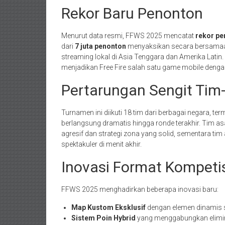
Rekor Baru Penonton
Menurut data resmi, FFWS 2025 mencatat
rekor pe
dari
7 juta penonton
menyaksikan secara bersamaa
streaming lokal di Asia Tenggara dan Amerika Lati
menjadikan Free Fire salah satu game mobile dengan
Pertarungan Sengit Tim-
Turnamen ini diikuti 18 tim dari berbagai negara, ter
berlangsung dramatis hingga ronde terakhir. Tim 
agresif dan strategi zona yang solid, sementara tim a
spektakuler di menit akhir.
Inovasi Format Kompeti
FFWS 2025 menghadirkan beberapa inovasi baru:
Map Kustom Eksklusif
dengan elemen dinamis s
Sistem Poin Hybrid
yang menggabungkan eliminas