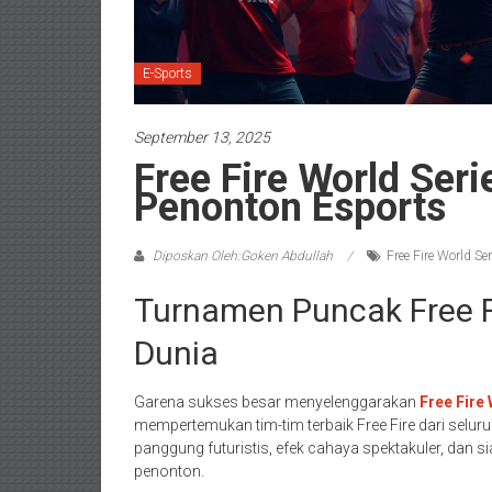
E-Sports
September 13, 2025
Free Fire World Ser
Penonton Esports
Diposkan Oleh:Goken Abdullah
Free Fire World Ser
Turnamen Puncak Free 
Dunia
Garena sukses besar menyelenggarakan
Free Fire
mempertemukan tim-tim terbaik Free Fire dari seluruh
panggung futuristis, efek cahaya spektakuler, dan 
penonton.