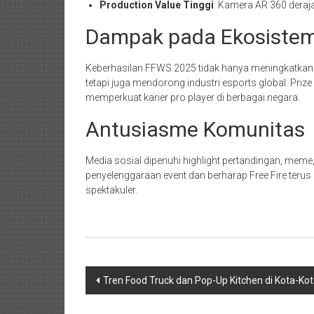
Production Value Tinggi
: Kamera AR 360 dera
Dampak pada Ekosistem
Keberhasilan FFWS 2025 tidak hanya meningkatkan p
tetapi juga mendorong industri esports global. Pri
memperkuat karier pro player di berbagai negara.
Antusiasme Komunitas
Media sosial dipenuhi highlight pertandingan, meme,
penyelenggaraan event dan berharap Free Fire ter
spektakuler.
Navigasi
Tren Food Truck dan Pop-Up Kitchen di Kota-Ko
pos