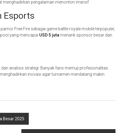
jat menghadirkan pengalaman menonton imersif.
 Esports
amor Free Fire sebagai game battle royale mobile terpopuler,
ze pool yang mencapai
USD 5 juta
menarik sponsor besar dan
 dan analisis strategi. Banyak fans memuji profesionalitas
us menghadirkan inovasi agar turnamen mendatang makin
ta Besar 2025