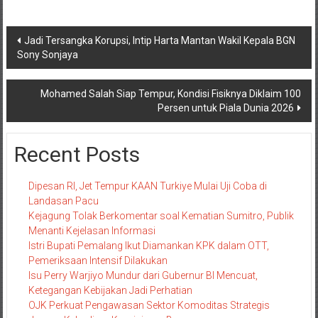
Navigasi
Jadi Tersangka Korupsi, Intip Harta Mantan Wakil Kepala BGN
Sony Sonjaya
pos
Mohamed Salah Siap Tempur, Kondisi Fisiknya Diklaim 100
Persen untuk Piala Dunia 2026
Recent Posts
Dipesan RI, Jet Tempur KAAN Turkiye Mulai Uji Coba di
Landasan Pacu
Kejagung Tolak Berkomentar soal Kematian Sumitro, Publik
Menanti Kejelasan Informasi
Istri Bupati Pemalang Ikut Diamankan KPK dalam OTT,
Pemeriksaan Intensif Dilakukan
Isu Perry Warjiyo Mundur dari Gubernur BI Mencuat,
Ketegangan Kebijakan Jadi Perhatian
OJK Perkuat Pengawasan Sektor Komoditas Strategis